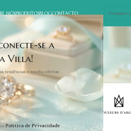
RE NÓS
PRODUTOS
BLOG
CONTACTO
Produtos
 conecte-se a
a Villa!
as tendências e receba ofertas
ssa
Política de Privacidade