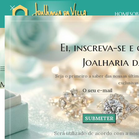
HOME
SOB
Ei, inscreva-se e
Início
Produtos
Joalharia d
Mostrar barra lateral
Seja o primeiro a saber das nossas últim
Marcas
exclusivas
O seu e-mail
Será utilizado de acordo com a no