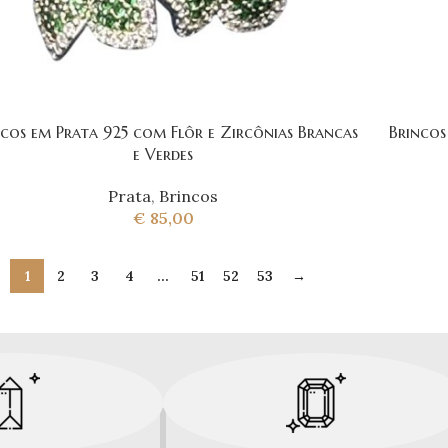
ncos em Prata 925 com Flôr e Zircônias Brancas
Brincos
e Verdes
Prata
,
Brincos
€
85,00
1
2
3
4
…
51
52
53
→