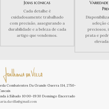
Joias icónicas
Variedade
Pre
Cada detalhe é
cuidadosamente trabalhado
Disponibili
com precisão, assegurando a
seleção 
durabilidade e a beleza de cada
preciosos, 
artigo que vendemos.
prata e pedr
elevada
eda Combatentes Da Grande Guerra 114, 2750-
Cascais
nda à Sábado 10:00–19:30 Domingo Encerrado
haria.da.villa@gmail.com