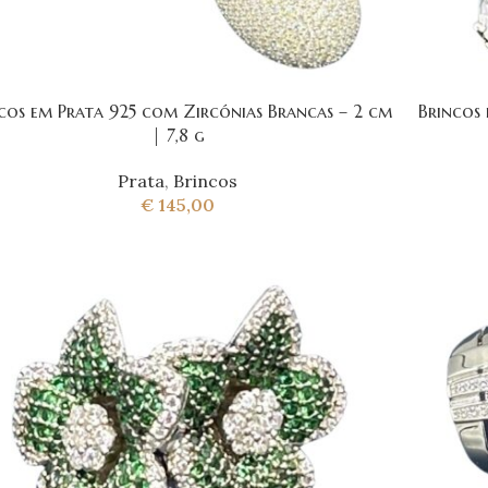
cos em Prata 925 com Zircónias Brancas – 2 cm
Brincos 
| 7,8 g
Prata
,
Brincos
€
145,00