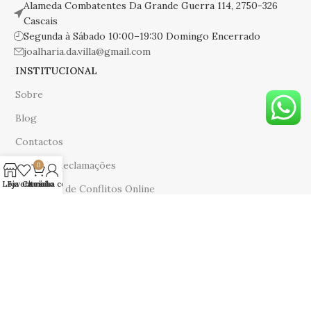
Alameda Combatentes Da Grande Guerra 114, 2750-326
Cascais
Segunda à Sábado 10:00–19:30 Domingo Encerrado
joalharia.da.villa@gmail.com
INSTITUCIONAL
Sobre
Blog
Contactos
Livro de Reclamações
0
Loja
Favoritos
Carrinho
A minha conta
Resolução de Conflitos Online
POLÍTICAS
Termos e Condições de Uso
Polítíca de Privacidade
Trocas e Devoluções
Política de Entregas Via CTT