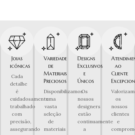
Joias
Variedade
Designs
Atendime
icónicas
de
Exclusivos
ao
Materiais
e
Cliente
Cada
Preciosos
Únicos
Excepcion
detalhe
é
Disponibilizamos
Os
Valorizam
cuidadosamente
uma
nossos
os
trabalhado
vasta
designers
nossos
com
seleção
estão
clientes
precisão,
de
continuamente
e
assegurando
materiais
a
comprom