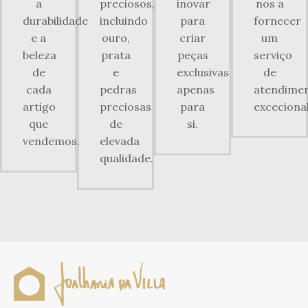
a
preciosos,
inovar
nos a
durabilidade
incluindo
para
fornecer
e a
ouro,
criar
um
beleza
prata
peças
serviço
de
e
exclusivas
de
cada
pedras
apenas
atendime
artigo
preciosas
para
excecional
que
de
si.
vendemos.
elevada
qualidade.