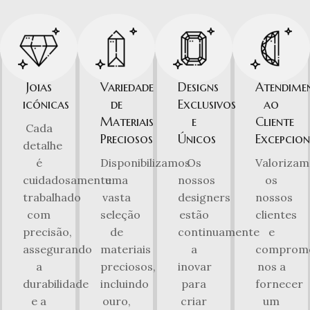
Joias
Variedade
Designs
Atendime
icónicas
de
Exclusivos
ao
Materiais
e
Cliente
Cada
Preciosos
Únicos
Excepcion
detalhe
é
Disponibilizamos
Os
Valorizam
cuidadosamente
uma
nossos
os
trabalhado
vasta
designers
nossos
com
seleção
estão
clientes
precisão,
de
continuamente
e
assegurando
materiais
a
comprom
a
preciosos,
inovar
nos a
durabilidade
incluindo
para
fornecer
e a
ouro,
criar
um