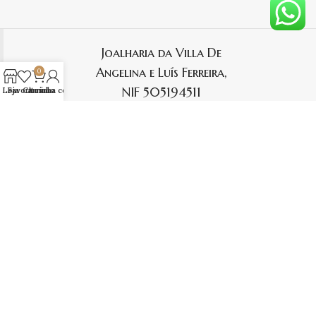
Joalharia da Villa De
Angelina e Luís Ferreira,
0
NIF 505194511
Loja
Favoritos
Carrinho
A minha conta
AUTENTICAÇÃO:
PAGAMENTO: