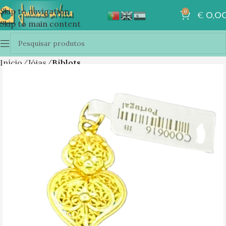
Skip to navigation
0
€
0,0
Skip to main content
Início
Jóias
Biblots