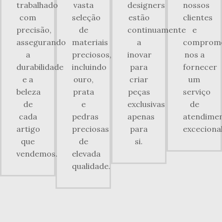
trabalhado
vasta
designers
nossos
com
seleção
estão
clientes
precisão,
de
continuamente
e
assegurando
materiais
a
comprom
a
preciosos,
inovar
nos a
durabilidade
incluindo
para
fornecer
e a
ouro,
criar
um
beleza
prata
peças
serviço
de
e
exclusivas
de
cada
pedras
apenas
atendime
artigo
preciosas
para
excecional
que
de
si.
vendemos.
elevada
qualidade.