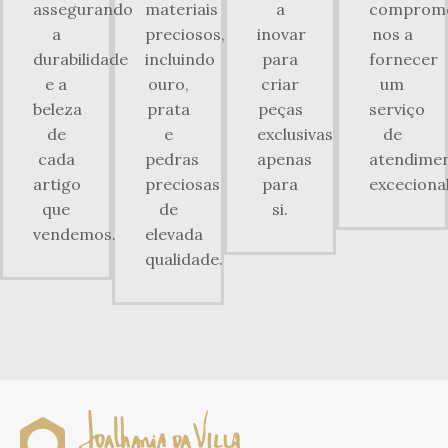
assegurando
materiais
a
comprom
a
preciosos,
inovar
nos a
durabilidade
incluindo
para
fornecer
e a
ouro,
criar
um
beleza
prata
peças
serviço
de
e
exclusivas
de
cada
pedras
apenas
atendime
artigo
preciosas
para
excecional
que
de
si.
vendemos.
elevada
qualidade.