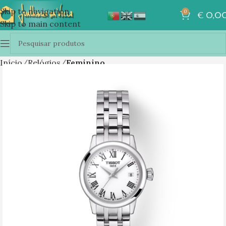
Skip to navigation
0
€
0,0
Skip to main content
Início
Relógios
Feminino