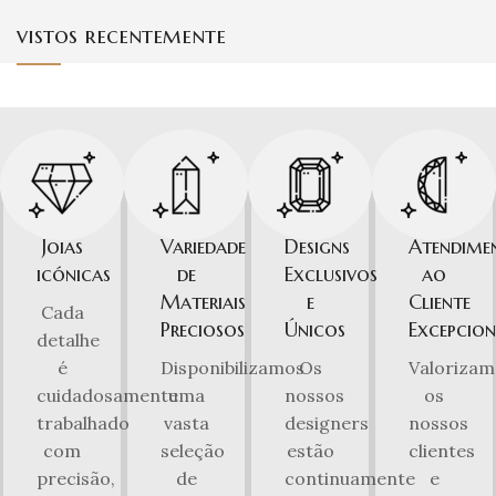
vistos recentemente
Joias
Variedade
Designs
Atendime
icónicas
de
Exclusivos
ao
Materiais
e
Cliente
Cada
Preciosos
Únicos
Excepcion
detalhe
é
Disponibilizamos
Os
Valorizam
cuidadosamente
uma
nossos
os
trabalhado
vasta
designers
nossos
com
seleção
estão
clientes
precisão,
de
continuamente
e