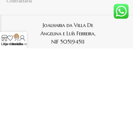
Contrastaria
Joalharia da Villa De
Angelina e Luís Ferreira,
0
NIF 505194511
Loja
Favoritos
Carrinho
A minha conta
AUTENTICAÇÃO:
PAGAMENTO: