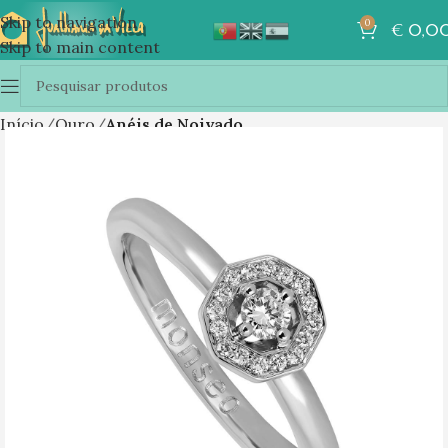
Skip to navigation
0
€
0,0
Skip to main content
Início
Ouro
Anéis de Noivado