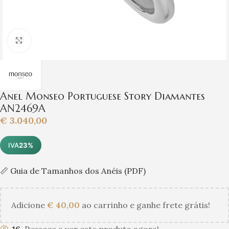
Clique para ampliar
Anel Monseo Portuguese Story Diamantes
AN2469A
€
3.040,00
IVA
23%
📏 Guia de Tamanhos dos Anéis (PDF)
Adicione
€
40,00
ao carrinho e ganhe frete grátis!