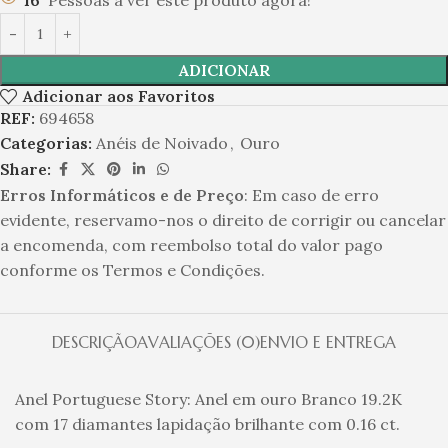
16
Pessoas a ver este produto agora!
ADICIONAR
Adicionar aos Favoritos
REF:
694658
Categorias:
Anéis de Noivado
,
Ouro
Share:
Erros Informáticos e de Preço
: Em caso de erro
evidente, reservamo-nos o direito de corrigir ou cancelar
a encomenda, com reembolso total do valor pago
conforme os Termos e Condições.
DESCRIÇÃO
AVALIAÇÕES (0)
ENVIO E ENTREGA
Anel Portuguese Story: Anel em ouro Branco 19.2K
com 17 diamantes lapidação brilhante com 0.16 ct.