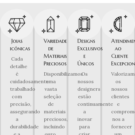
Joias
Variedade
Designs
Atendime
icónicas
de
Exclusivos
ao
Materiais
e
Cliente
Cada
Preciosos
Únicos
Excepcion
detalhe
é
Disponibilizamos
Os
Valorizam
cuidadosamente
uma
nossos
os
trabalhado
vasta
designers
nossos
com
seleção
estão
clientes
precisão,
de
continuamente
e
assegurando
materiais
a
comprom
a
preciosos,
inovar
nos a
durabilidade
incluindo
para
fornecer
e a
ouro,
criar
um